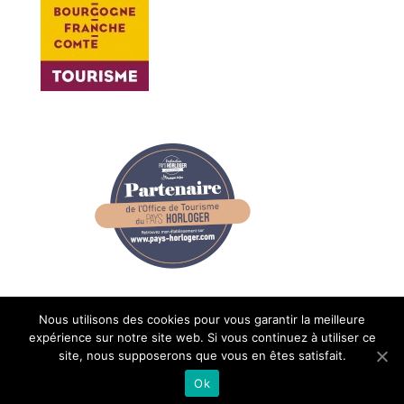
Nous utilisons des cookies pour vous garantir la meilleure
expérience sur notre site web. Si vous continuez à utiliser ce
site, nous supposerons que vous en êtes satisfait.
Ok
Teamstudio - Pontarlier